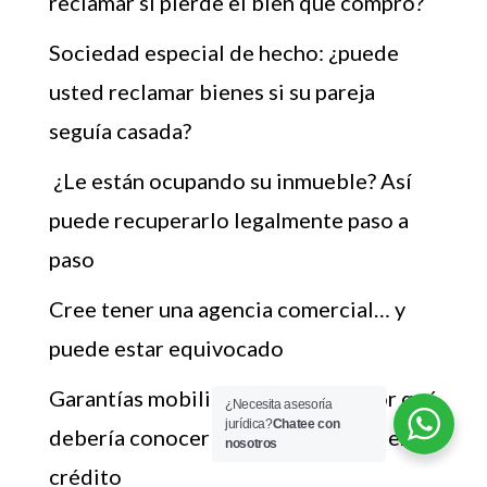
reclamar si pierde el bien que compró?
Sociedad especial de hecho: ¿puede
usted reclamar bienes si su pareja
seguía casada?
¿Le están ocupando su inmueble? Así
puede recuperarlo legalmente paso a
paso
Cree tener una agencia comercial… y
puede estar equivocado
Garantías mobiliarias: qué son y por qué
¿Necesita asesoría
jurídica?
Chatee con
debería conocerlas si quiere acceder a
nosotros
crédito